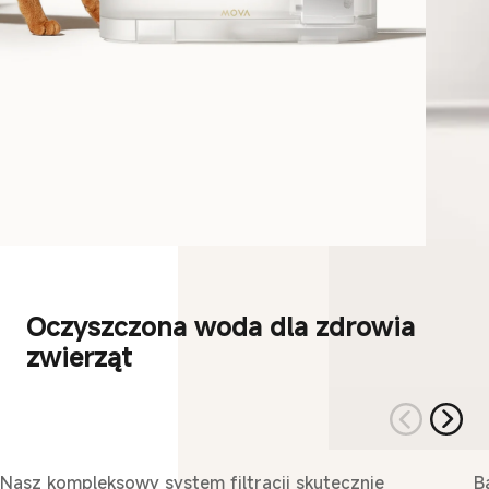
Wielowarstw
owy układ
Odpowiednie dla osób
filtracyjny
opiekujących się wieloma
kotami
Oczyszczona woda dla zdrowia
zwierząt
Nasz kompleksowy system filtracji skutecznie
B