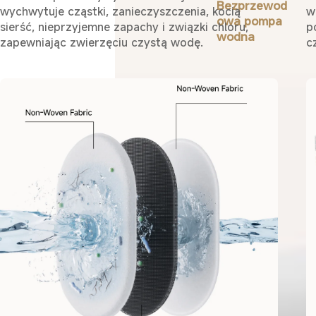
Bezprzewod
wychwytuje cząstki, zanieczyszczenia, kocią
w
owa pompa
sierść, nieprzyjemne zapachy i związki chloru,
p
wodna
zapewniając zwierzęciu czystą wodę.
c