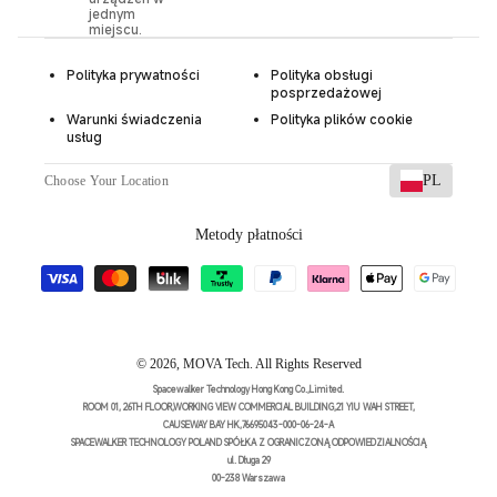
jednym
miejscu.
Polityka prywatności
Polityka obsługi
posprzedażowej
Warunki świadczenia
Polityka plików cookie
usług
PL
Choose Your Location
Metody płatności
© 2026,
MOVA Tech
.
All Rights Reserved
Spacewalker Technology Hong Kong Co.,Limited.
ROOM 01, 26TH FLOOR,WORKING VIEW COMMERCIAL BUILDING,21 YIU WAH STREET,
CAUSEWAY BAY HK,76695043-000-06-24-A
SPACEWALKER TECHNOLOGY POLAND SPÓŁKA Z OGRANICZONĄ ODPOWIEDZIALNOŚCIĄ
ul. Długa 29
00-238 Warszawa