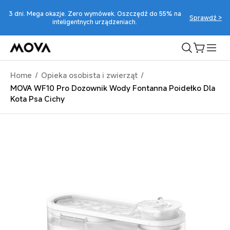
Przejdź
do
3 dni. Mega okazje. Zero wymówek. Oszczędź do 55% na
Sprawdź >
treści
inteligentnych urządzeniach.
Koszyk
Home
/
Opieka osobista i zwierząt
/
MOVA WF10 Pro Dozownik Wody Fontanna Poidełko Dla
Pomiń,
Kota Psa Cichy
aby
przejść
do
informacji
o
produkcie