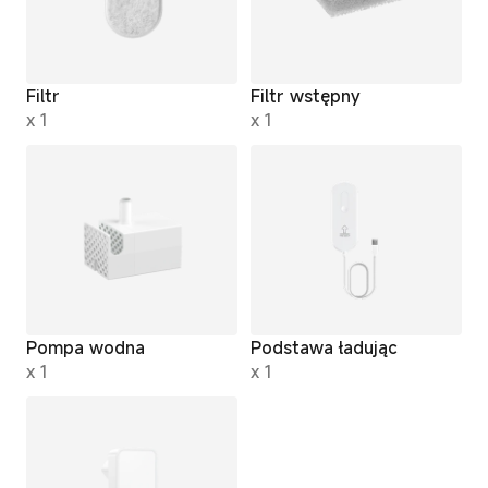
Filtr
Filtr wstępny
x 1
x 1
Pompa wodna
Podstawa ładując
x 1
x 1