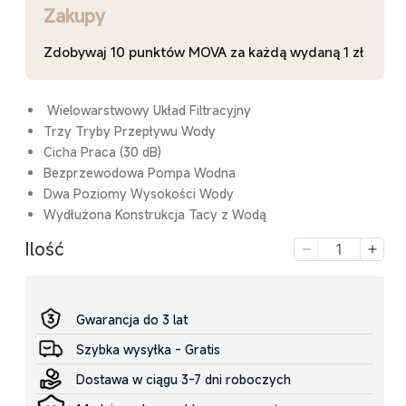
Zakupy
Zdobywaj 10 punktów MOVA za każdą wydaną 1 zł
Wielowarstwowy Układ Filtracyjny
Trzy Tryby Przepływu Wody
Cicha Praca (30 dB)
Bezprzewodowa Pompa Wodna
Dwa Poziomy Wysokości Wody
Wydłużona Konstrukcja Tacy z Wodą
Ilość
Zmniejsz
Zwię
ilość
ilość
dla
dla
MOVA
MOV
Gwarancja do 3 lat
WF10
WF1
Szybka wysyłka - Gratis
Pro
Pro
Dozownik
Dozo
Dostawa w ciągu 3-7 dni roboczych
Wody
Wod